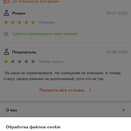
24 отзывов за всё время
Роман
29.07.2026
Отлично
Сделка подтверждена через корзину
Покупатель
30.06.2026
Очень плохо
На заказ не отреагировали. На сообщение не отвечали. А теперь 
статус заказа изменен на выполненный, хотя это не так.
Показать все отзывы
О нас
Контакты
Обработка файлов cookie