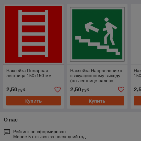
Наклейка Пожарная
Наклейка Направление к
Нак
лестница 150х150 мм
эвакуационному выходу
15
(по лестнице налево
вверх) 150х150 мм
2,50
2,50
2,
руб.
руб.
Купить
Купить
О нас
Рейтинг не сформирован
Менее 5 отзывов за последний год