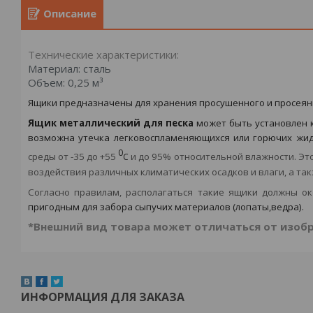
Описание
Технические характеристики:
Материал: сталь
Объем: 0,25 м³
Ящики предназначены для хранения просушенного и просеянн
Ящик металлический для песка
может быть установлен ка
возможна утечка легковоспламеняющихся или горючих жид
0
среды от -35 до +55
и до 95% относительной влажности. Эт
С
воздействия различных климатических осадков и влаги, а т
Согласно правилам, располагаться такие ящики должны 
пригодным для забора сыпучих материалов (
лопаты
,
ведра
).
*Внешний вид товара может отличаться от изоб
ИНФОРМАЦИЯ ДЛЯ ЗАКАЗА