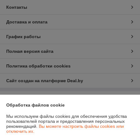
Контакты
Доставка и оплата
График работы
Полная версия сайта
Политика обработки cookies
Сайт создан на платформе Deal.by
Информация для покупателя
Обработка файлов cookie
Юридическое лицо:
ООО "КОМПЬЮТЕРЦЕНТСЕРВИС КП"
220004, г. Минск, ул. Романовская Слобода д. 3А, оф. 317.
Мы используем файлы cookies для обеспечения удобства
пользователей портала и предоставления персональных
Регистрационный номер ЕГР: 190249531
рекомендаций.
Вы можете настроить файлы cookies или
отключить их.
УНП: 190249531