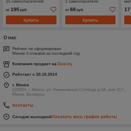
15 самоспасателей
1 самоспасателя
ме
для
195
68
17
от
руб.
от
руб.
Купить
Купить
О нас
Рейтинг не сформирован
Менее 5 отзывов за последний год
Компания продает на
Deal.by
Работает с 30.10.2014
г. Минск
220004, г. Минск, ул. Романовская Слобода д.3А, ком.317.,
Минск, Беларусь
Контакты
Показать весь график работы
Сегодня выходной