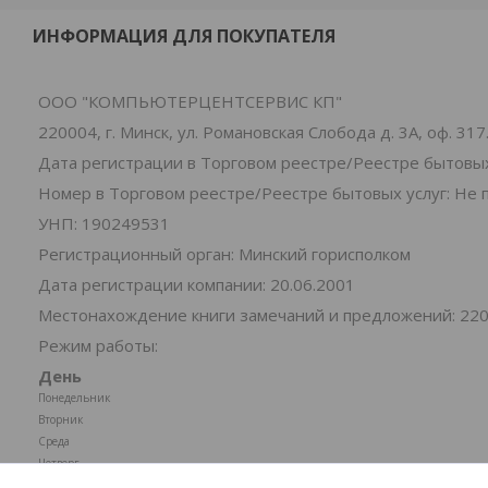
ИНФОРМАЦИЯ ДЛЯ ПОКУПАТЕЛЯ
ООО "КОМПЬЮТЕРЦЕНТСЕРВИС КП"
220004, г. Минск, ул. Романовская Слобода д. 3А, оф. 317
Дата регистрации в Торговом реестре/Реестре бытовых
Номер в Торговом реестре/Реестре бытовых услуг: Не 
УНП: 190249531
Регистрационный орган: Минский горисполком
Дата регистрации компании: 20.06.2001
Местонахождение книги замечаний и предложений: 220004
Режим работы:
День
Понедельник
Вторник
Среда
Четверг
Пятница