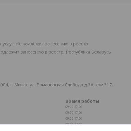
.
 услуг: Не подлежит занесению в реестр
подлежит занесению в реестр, Республика Беларусь
, г. Минск, ул. Романовская Слобода д.3А, ком.317.
Время работы
09:00-17:00
09:00-17:00
09:00-17:00
09:00-17:00
09:00-16:00