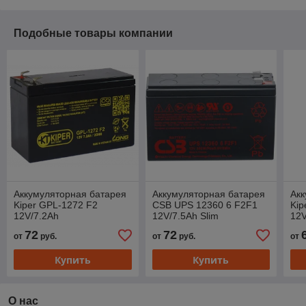
Подобные товары компании
Аккумуляторная батарея
Аккумуляторная батарея
Акк
Kiper GPL-1272 F2
CSB UPS 12360 6 F2F1
Kip
12V/7.2Ah
12V/7.5Ah Slim
12
72
72
от
руб.
от
руб.
от
Купить
Купить
О нас