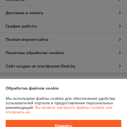
Доставка и оплата
График работы
Полная версия сайта
Политика обработки cookies
Сайт создан на платформе Deal.by
Информация для покупателя
Обработка файлов cookie
Юридическое лицо:
ООО "КОМПЬЮТЕРЦЕНТСЕРВИС КП"
220004, г. Минск, ул. Романовская Слобода д. 3А, оф. 317.
Мы используем файлы cookies для обеспечения удобства
пользователей портала и предоставления персональных
Регистрационный номер ЕГР: 190249531
рекомендаций.
Вы можете настроить файлы cookies или
отключить их.
УНП: 190249531
Регистрационный орган: Минский горисполком
Принять