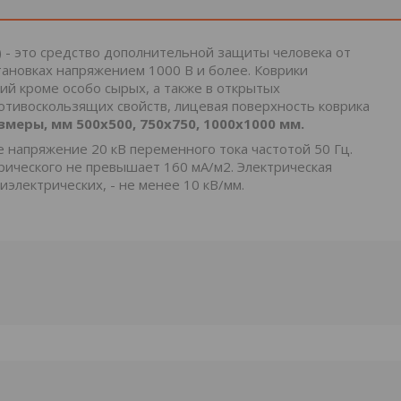
 - это средство дополнительной защиты человека от
тановках напряжением 1000 В и более. Коврики
й кроме особо сырых, а также в открытых
ротивоскользящих свойств, лицевая поверхность коврика
змеры, мм 500х500,
750х750
, 1000x1000 мм.
напряжение 20 кВ переменного тока частотой 50 Гц.
рического не превышает 160 мА/м2. Электрическая
электрических, - не менее 10 кВ/мм.