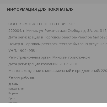
ИНФОРМАЦИЯ ДЛЯ ПОКУПАТЕЛЯ
ООО "КОМПЬЮТЕРЦЕНТСЕРВИС КП"
220004, г. Минск, ул. Романовская Слобода д. 3А, оф. 317
Дата регистрации в Торговом реестре/Реестре бытовых
Номер в Торговом реестре/Реестре бытовых услуг: Не 
УНП: 190249531
Регистрационный орган: Минский горисполком
Дата регистрации компании: 20.06.2001
Местонахождение книги замечаний и предложений: 220004
Режим работы:
День
Понедельник
Вторник
Среда
Четверг