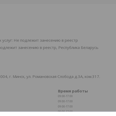
.
 услуг: Не подлежит занесению в реестр
подлежит занесению в реестр, Республика Беларусь
, г. Минск, ул. Романовская Слобода д.3А, ком.317.
Время работы
09:00-17:00
09:00-17:00
09:00-17:00
09:00-17:00