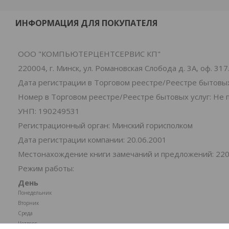
ИНФОРМАЦИЯ ДЛЯ ПОКУПАТЕЛЯ
ООО "КОМПЬЮТЕРЦЕНТСЕРВИС КП"
220004, г. Минск, ул. Романовская Слобода д. 3А, оф. 317
Дата регистрации в Торговом реестре/Реестре бытовых
Номер в Торговом реестре/Реестре бытовых услуг: Не 
УНП: 190249531
Регистрационный орган: Минский горисполком
Дата регистрации компании: 20.06.2001
Местонахождение книги замечаний и предложений: 220004
Режим работы:
День
Понедельник
Вторник
Среда
Четверг