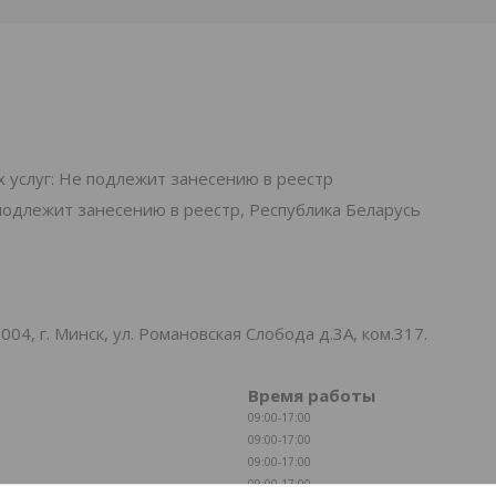
.
 услуг: Не подлежит занесению в реестр
подлежит занесению в реестр, Республика Беларусь
, г. Минск, ул. Романовская Слобода д.3А, ком.317.
Время работы
09:00-17:00
09:00-17:00
09:00-17:00
09:00-17:00