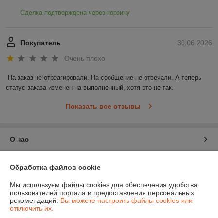
Сделка подтверждена через корзину
Покупатель
30.06.2026
Очень плохо
На заказ не отреагировали. На сообщение не отвечали. А теперь 
статус заказа изменен на выполненный, хотя это не так.
Показать все отзывы
О нас
Контакты
Обработка файлов cookie
Доставка и оплата
Мы используем файлы cookies для обеспечения удобства
пользователей портала и предоставления персональных
рекомендаций.
Вы можете настроить файлы cookies или
График работы
отключить их.